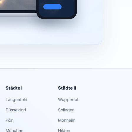
Städte I
Städte II
Langenfeld
Wuppertal
Düsseldorf
Solingen
Köln
Monheim
München
Hilden