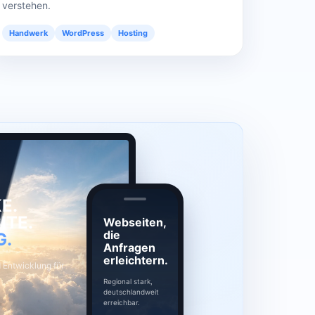
verstehen.
Handwerk
WordPress
Hosting
E.
ITE.
Webseiten,
die
G.
Anfragen
erleichtern.
Entwicklung für
Regional stark,
deutschlandweit
erreichbar.