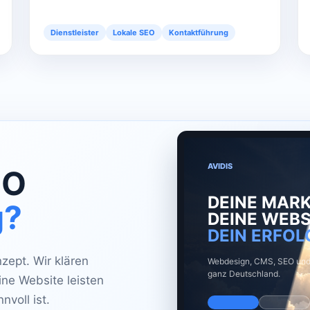
Dienstleister
Lokale SEO
Kontaktführung
AVIDIS
EO
DEINE MARK
g?
DEINE WEBS
DEIN ERFOL
zept. Wir klären
Webdesign, CMS, SEO und 
ganz Deutschland.
ne Website leisten
nvoll ist.