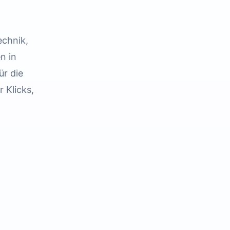
echnik,
n in
ür die
 Klicks,