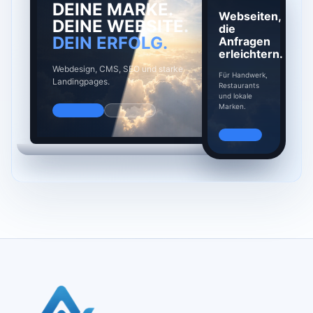
DEINE MARKE.
Webseiten,
DEINE WEBSITE.
die
DEIN ERFOLG.
Anfragen
erleichtern.
Webdesign, CMS, SEO und starke
Für Handwerk,
Landingpages.
Restaurants
und lokale
Marken.