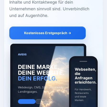
Inhalte und Kontaktwege für dein
Unternehmen sinnvoll sind. Unverbindlich
und auf Augenhöhe.
Kostenloses Erstgespräch →
AVIDIS
DEINE MARKE.
Webseiten,
DEINE WEBSITE.
die
DEIN ERFOLG.
Anfragen
erleichtern.
Webdesign, CMS, SEO und starke
Für Handwerk,
Landingpages.
Restaurants
und lokale
Marken.