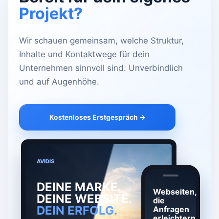
Projekt?
Wir schauen gemeinsam, welche Struktur,
Inhalte und Kontaktwege für dein
Unternehmen sinnvoll sind. Unverbindlich
und auf Augenhöhe.
Kostenloses Erstgespräch →
AVIDIS
DEINE MARKE.
Webseiten,
DEINE WEBSITE.
die
DEIN ERFOLG.
Anfragen
erleichtern.