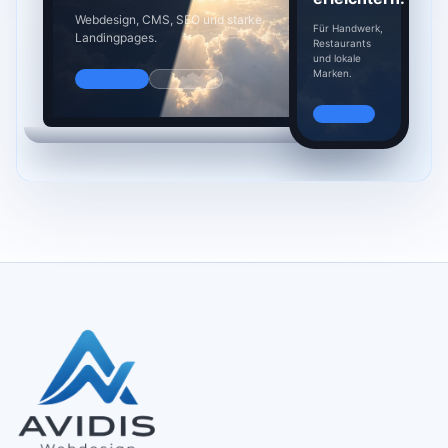
Webdesign, CMS, SEO und starke
Für Handwerk,
Landingpages.
Restaurants
und lokale
Marken.